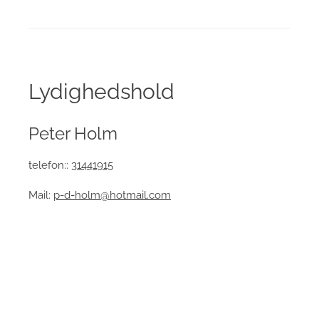
Lydighedshold
Peter Holm
telefon::
31441915
Mail:
p-d-holm@hotmail.com