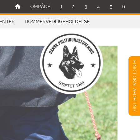
OMRÅDE
1
2
3
4
5
6
ENTER
DOMMERVEDLIGEHOLDELSE
FIND LOKALAFDELING