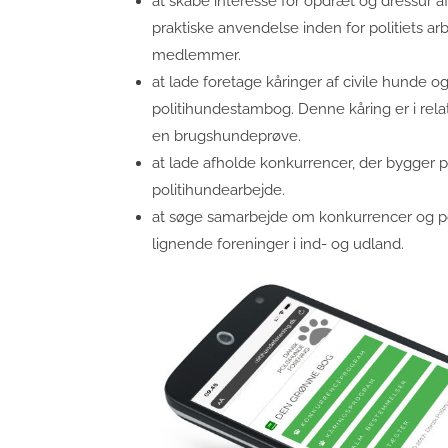
at skabe interesse for opdræt og dressur a
praktiske anvendelse inden for politiets arb
medlemmer.
at lade foretage kåringer af civile hunde o
politihundestambog. Denne kåring er i relati
en brugshundeprøve.
at lade afholde konkurrencer, der bygger p
politihundearbejde.
at søge samarbejde om konkurrencer og p
lignende foreninger i ind- og udland.