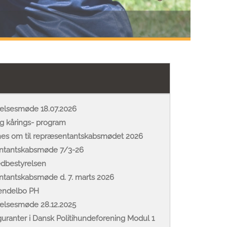
relsesmøde 18.07.2026
og kårings- program
mes om til repræsentantskabsmødet 2026
sentantskabsmøde 7/3-26
edbestyrelsen
entantskabsmøde d. 7. marts 2026
Vendelbo PH
relsesmøde 28.12.2025
guranter i Dansk Politihundeforening Modul 1