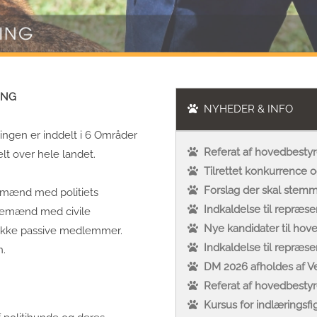
ING
NYHEDER & INFO
ningen er inddelt i 6 Områder
Referat af hovedbesty
lt over hele landet.
Tilrettet konkurrence 
Forslag der skal stem
emænd med politiets
Indkaldelse til repræ
estemænd med civile
Nye kandidater til hov
række passive medlemmer.
Indkaldelse til repræs
n.
DM 2026 afholdes af 
Referat af hovedbesty
Kursus for indlæringsfi