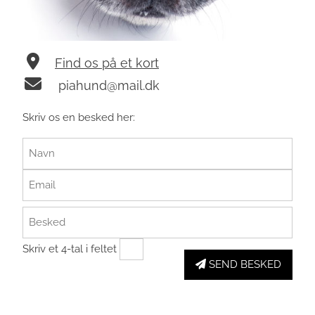
Find os på et kort
piahund@mail.dk
Skriv os en besked her:
Skriv et 4-tal i feltet
SEND BESKED