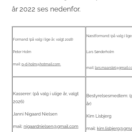
år 2022 ses nedenfor.
Næstformand: (på valg i lige 
Formand: (på valg i lige år, valgt 2018)
Peter Holm
Lars Sønderholm
mail:
p-d-holm@hotmail.com
mail:
lars.maarslet@gmail.
Kasserer: (på valg i ulige år, valgt
Bestyrelsesmedlem: (på
2026)
år)
Janni Nigaard Nielsen
Kim Lisbjerg
mail:
nigaardnielsen@gmail.com
mail:
kim.lisbjerg@gma