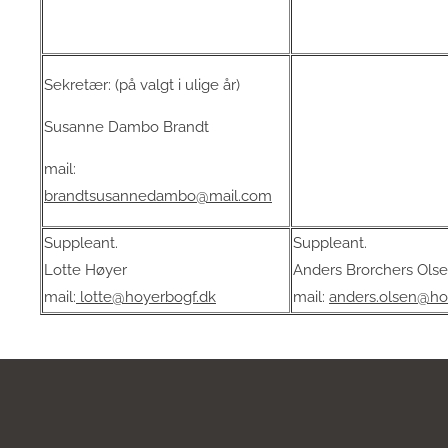
Sekretær: (på valgt i ulige år)
Susanne Dambo Brandt
mail:
brandtsusannedambo@mail.com
Suppleant.
Suppleant.
Lotte Høyer
Anders Brorchers Ols
mail:
lotte@hoyerbogf.dk
mail:
anders.olsen@ho