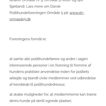
tilhører Område nr. 5. Område 5 (Vest- og syd
Sjælland). Læs mere om Dansk
Politihundeforeningen Område 5 på:
www.ph-
omraade5.dk
Foreningens formål er:
at samle alle politihundeførere og andre i sagen
interesserede personer i en forening til fremme af
hundens praktiske anvendelse inden for politiets
arbejde og blandt civile medlemmer ved udbredelse
af kendskab til politihundedressur,
at skabe muligheder for, at medlemmerne kan træne
deres hunde på dertil egnede pladser,