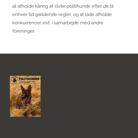
at afholde kåring af civile politihunde efter de til
enhver tid gældende regler, og at lade afholde
konkurrencer, evt. i samarbejde med andre
foreninger.