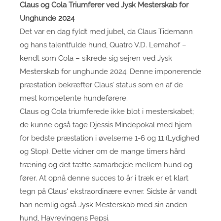
Claus og Cola Triumferer ved Jysk Mesterskab for
Unghunde 2024
Det var en dag fyldt med jubel, da Claus Tidemann
og hans talentfulde hund, Quatro V.D. Lemahof –
kendt som Cola – sikrede sig sejren ved Jysk
Mesterskab for unghunde 2024. Denne imponerende
præstation bekræfter Claus’ status som en af de
mest kompetente hundeførere.
Claus og Cola triumferede ikke blot i mesterskabet;
de kunne også tage Djessis Mindepokal med hjem
for bedste præstation i øvelserne 1-6 og 11 (Lydighed
og Stop). Dette vidner om de mange timers hård
træning og det tætte samarbejde mellem hund og
fører. At opnå denne succes to år i træk er et klart
tegn på Claus' ekstraordinære evner. Sidste år vandt
han nemlig også Jysk Mesterskab med sin anden
hund, Havrevingens Pepsi.