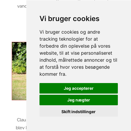
vandt Jysk Mesterskab for unghunde med 170,8
point ud af 180 mulige point.
Vi bruger cookies
Søndag den 18. juni 2023
Vi bruger cookies og andre
Kåring
tracking teknologier for at
forbedre din oplevelse på vores
website, til at vise personaliseret
indhold, målrettede annoncer og til
at forstå hvor vores besøgende
kommer fra.
Jeg accepterer
Jeg nægter
Skift indstillinger
Foto: Holgerd Virenfeldt
Claus Thidemann og Havrevingens Pepsi (Pepsi)
blev kåret med 100,3 point ud af 110 mulige point.