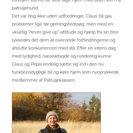
forvejen, kunne de stolt tage hjem med titlen som ny
patruljehund.
Det var dog ikke uden udfordringer. Claus’ bil gav
problemer lige før gerningstedssøg, men med en
ukuelig "never give up"-attitude og hjælp fra sin bror
lykkedes det dem at overvinde forhindringerne og
afslutte konkurrencen med stil. Efter en intens dag
med lydighed, næsearbejde og rundering kunne
Claus og Pepsi endelig sætte sig ind i den nu
funktionsdygtige bil og køre hjem som nyoprykkede
medlemmer af Patruljeklassen.