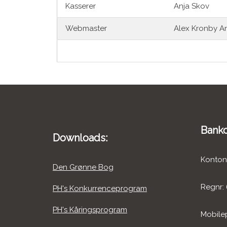
Kasserer
Anja Skov
Webmaster
Alex Kronby A
Banko
Downloads:
Konton
Den Grønne Bog
Regnr:
PH's Konkurrenceprogram
PH's Kåringsprogram
Mobile