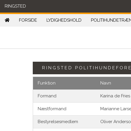
RINGSTED
FORSIDE
LYDIGHEDSHOLD
POLITIHUNDETRÆ
RINGSTED POLITIHUNDEFORE
Funktion
Navn
Formand
Karina de Fries
Næstformand
Marianne Lars
Bestyrelsesmedlem
Oliver Anders