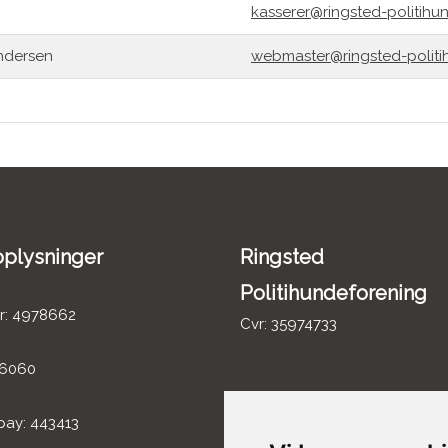
kasserer@ringsted-politihu
ndersen
webmaster@ringsted-politi
plysninger
Ringsted
Politihundeforening
r: 4978662
Cvr: 35974733
 6060
pay: 443413