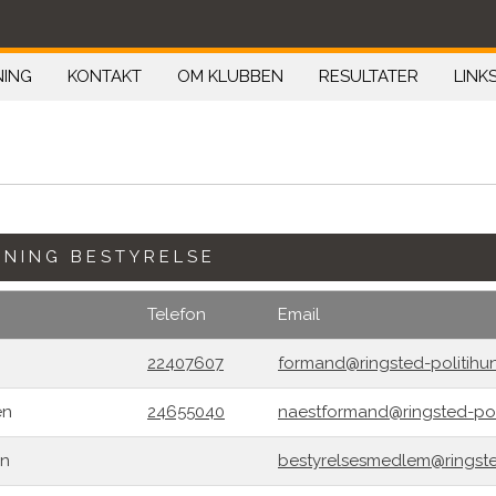
NING
KONTAKT
OM KLUBBEN
RESULTATER
LINK
NING BESTYRELSE
Telefon
Email
22407607
formand@ringsted-politihu
en
24655040
naestformand@ringsted-pol
on
bestyrelsesmedlem@ringste