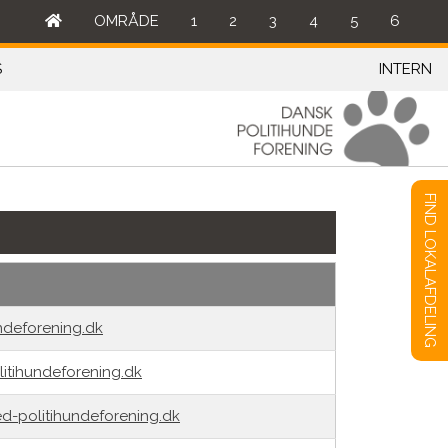
OMRÅDE
1
2
3
4
5
6
S
INTERN
FIND LOKALAFDELING
ndeforening.dk
itihundeforening.dk
d-politihundeforening.dk