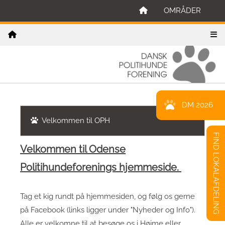
OMRÅDER
DM 2026
Velkommen til OPH
FIND LOKALAFDELING
Velkommen til Odense
Politihundeforenings hjemmeside.
Tag et kig rundt på hjemmesiden, og følg os gerne
på Facebook (links ligger under "Nyheder og Info").
Alle er velkomne til at besøge os i Højme eller