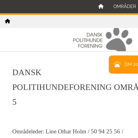
OMRÅDER
DM 2
DANSK
POLITIHUNDEFORENING
OMR
5
Områdeleder: Line Othar Holm / 50 94 25 56 /