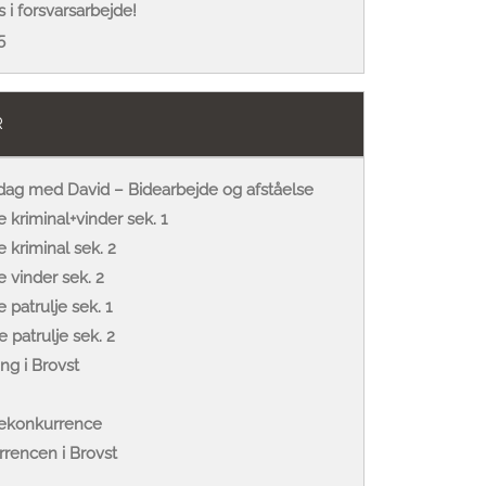
 i forsvarsarbejde!
5
R
dag med David – Bidearbejde og afståelse
 kriminal+vinder sek. 1
 kriminal sek. 2
 vinder sek. 2
patrulje sek. 1
 patrulje sek. 2
ng i Brovst
ekonkurrence
rrencen i Brovst