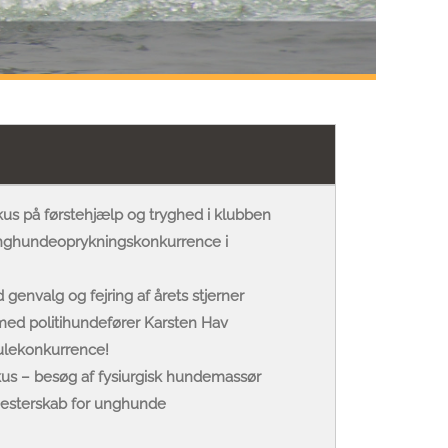
us på førstehjælp og tryghed i klubben
 unghundeoprykningskonkurrence i
genvalg og fejring af årets stjerner
d politihundefører Karsten Hav
julekonkurrence!
us – besøg af fysiurgisk hundemassør
 Mesterskab for unghunde