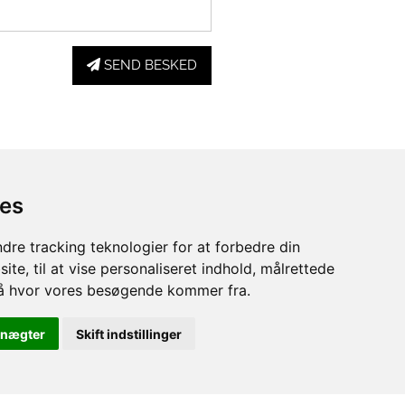
SEND BESKED
ies
dre tracking teknologier for at forbedre din
te, til at vise personaliseret indhold, målrettede
stå hvor vores besøgende kommer fra.
Ørhedevej 25
9300 Sæby
 nægter
Skift indstillinger