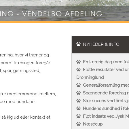
NYHEDER & INFO
rening, hvor vi træner og
En lærerig dag med fok
ammer. Træningen foregår
Flotte resultater ved
, spor, gerningssted,
Dronninglund
Generalforsamling med 
Spændende foredrag me
amvær medlemmerne imellem,
Stor succes ved årets 
bejde med hundene.
Hundens sundhed i fok
Flot indsats ved Jysk
så kig ud eller kontakt et
Næsecup