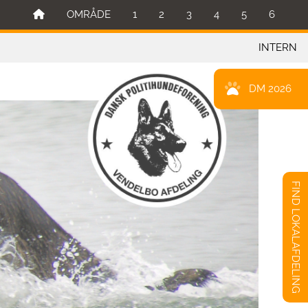
OMRÅDE
1
2
3
4
5
6
INTERN
DM 2026
FIND LOKALAFDELING