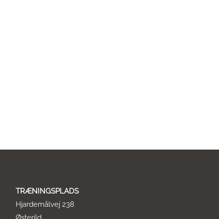
TRÆNINGSPLADS
Hjardemålvej 238
Østerild