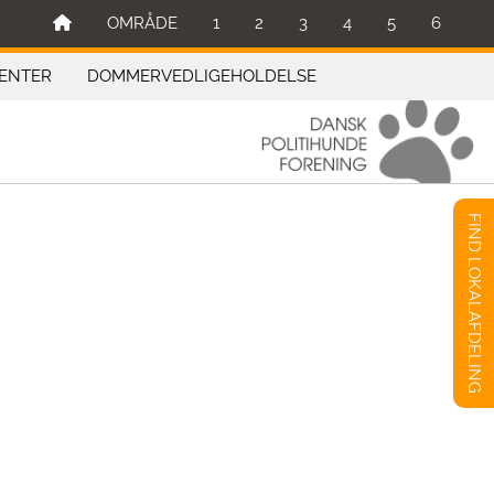
OMRÅDE
1
2
3
4
5
6
ENTER
DOMMERVEDLIGEHOLDELSE
FIND LOKALAFDELING