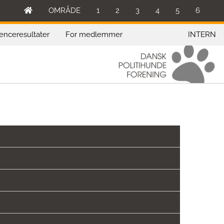
OMRÅDE
1
2
3
4
5
6
enceresultater
For medlemmer
INTERN