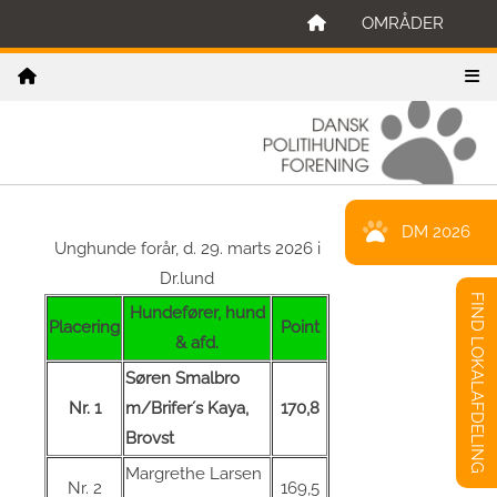
OMRÅDER
DM 2026
Unghunde forår, d. 29. marts 2026 i
Dr.lund
FIND LOKALAFDELING
Hundefører, hund
Placering
Point
& afd.
Søren Smalbro
Nr. 1
m/Brifer´s Kaya,
170,8
Brovst
Margrethe Larsen
Nr. 2
169,5