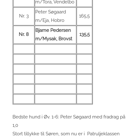
m/Tora, Vendelbo
Peter Søgaard
Nr. 3
165,5
m/Eja, Hobro
Bjarne Pedersen
Nr. 8
135,5
m/Mysak, Brovst
Bedste hund i Øv. 1-6: Peter Søgaard med fradrag på
1,0
Stort tillykke til Søren,
som nu er i Patruljeklassen