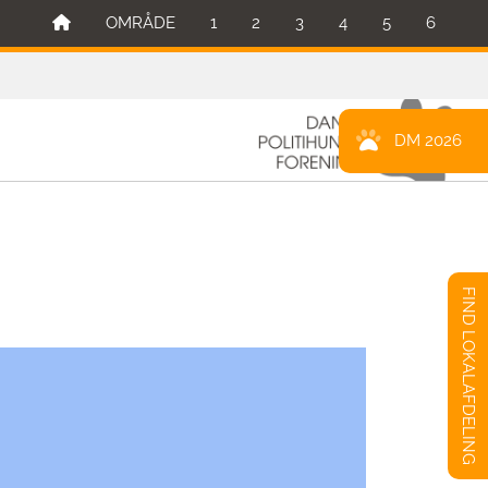
OMRÅDE
1
2
3
4
5
6
DM 2026
FIND LOKALAFDELING