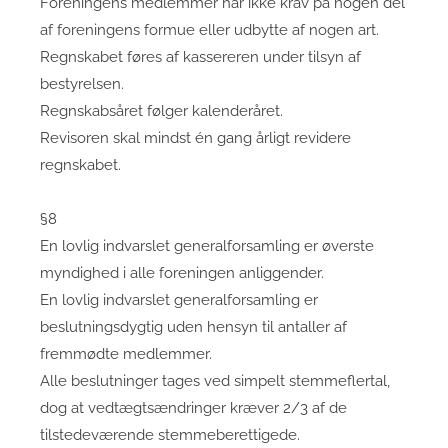
Foreningens medlemmer har ikke krav på nogen del
af foreningens formue eller udbytte af nogen art.
Regnskabet føres af kassereren under tilsyn af
bestyrelsen.
Regnskabsåret følger kalenderåret.
Revisoren skal mindst én gang årligt revidere
regnskabet.
§8
En lovlig indvarslet generalforsamling er øverste
myndighed i alle foreningen anliggender.
En lovlig indvarslet generalforsamling er
beslutningsdygtig uden hensyn til antaller af
fremmødte medlemmer.
Alle beslutninger tages ved simpelt stemmeflertal,
dog at vedtægtsændringer kræver 2/3 af de
tilstedeværende stemmeberettigede.