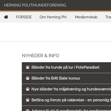
HERNING POLITIHUNDEFORENING
FORSIDE
Om Herning PH.
Medlemskab
Træ
NYHEDER & INFO
Billeder fra hunde på tur i PoteParadiset
Billeder fra Britt Balle kursus
Nye billeder fra miljøtræning og hundesvømn
Bettina og Kenzo på natøvelse - en personlig 