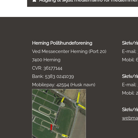
Adgang til skjult medlemsinfo for medlemmer
Herning Politihundeforening
Skriv/r
Ved Messecenter Herning (Port 20)
E-mail:
7400 Herning
Mobil: 
CVR: 36177144
Bank: 5383 0241039
Skriv/ri
Mobilepay: 42594 (Husk navn)
E-mail:
Mobil: 
Skriv/r
webmas