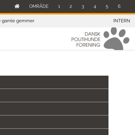
OMRÅDE
1
2
3
4
5
6
e gamle gemmer
INTERN