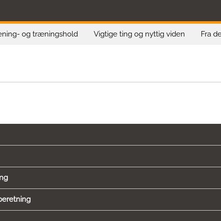
ning- og træningshold
Vigtige ting og nyttig viden
Fra d
ing
beretning