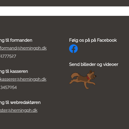
ing til formanden
Følg os på på Facebook
formand@herningph.dk
61777527
Send billeder og videoer
ng til kasseren
kasserer@herningph.dk
23457054
ing til webredaktøren
ter@herningph.dk