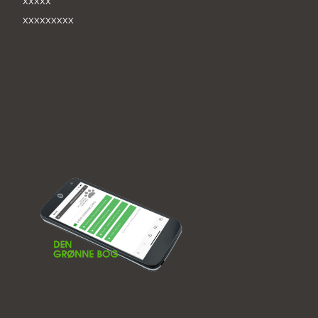
xxxxx
xxxxxxxxx